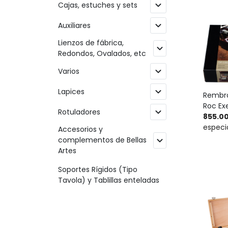
expand_more
Cajas, estuches y sets
expand_more
Auxiliares
Lienzos de fábrica,
expand_more
Redondos, Ovalados, etc
expand_more
Varios
expand_more
Lapices
Rembra
Roc Ex
expand_more
Rotuladores
855.0
especi
Accesorios y
expand_more
complementos de Bellas
Artes
Soportes Rígidos (Tipo
Tavola) y Tablillas enteladas