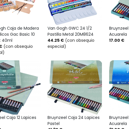
gh Caja de Madera
Van Gogh GWC 24 1/2
Bruynzeel
licos Gac Basic 10
Pastilla Metal 20M8624
Acuarela
x 40ml
44.25 €
(con obsequio
17.00 €
€
(con obsequio
especial)
al)
Bruynzeel
el Caja 12 Lapices
Bruynzeel Caja 24 Lapices
Acuarela
Pastel