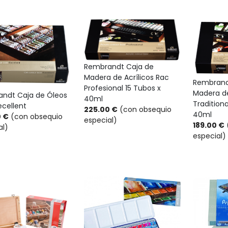
Rembrandt Caja de
Madera de Acrílicos Rac
Rembrand
Profesional 15 Tubos x
Madera de
ndt Caja de Óleos
40ml
Traditiona
ecellent
225.00 €
(con obsequio
40ml
0 €
(con obsequio
especial)
189.00 €
al)
especial)