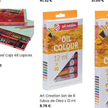
31.00 €
€
41.32 €
eel Caja 48 Lapices
€
Art Creation Set de 8
tubos de Óleo x 12 ml
6.75 €