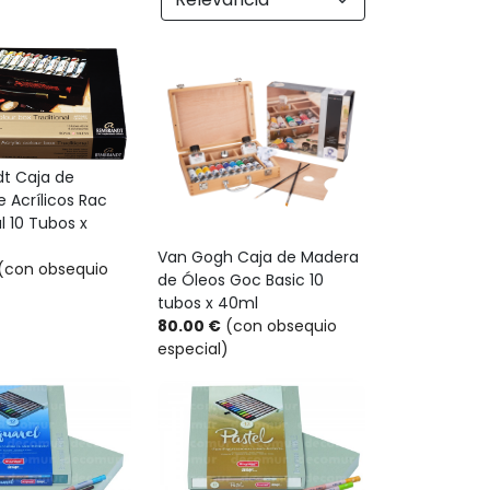
t Caja de
 Acrílicos Rac
l 10 Tubos x
Van Gogh Caja de Madera
(con obsequio
de Óleos Goc Basic 10
tubos x 40ml
80.00 €
(con obsequio
especial)