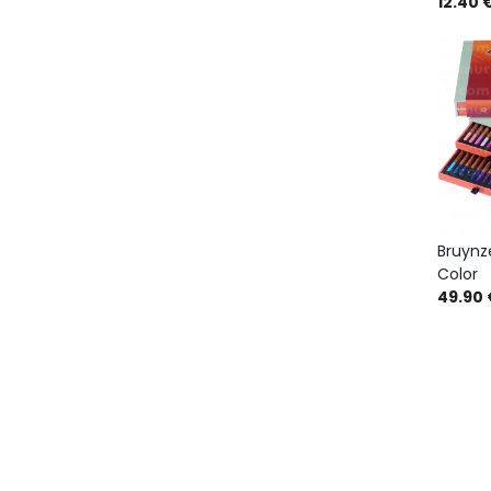
12.40 
Bruynz
Color
49.90 