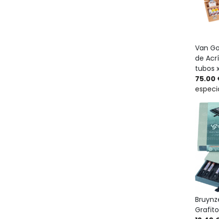
Van Go
de Acrí
tubos 
75.00 
especi
Bruynze
Grafito