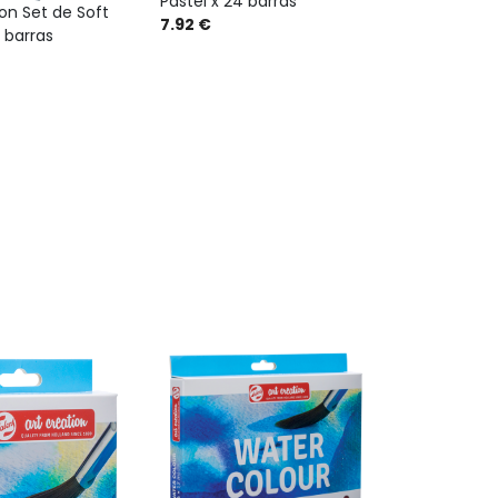
Pastel x 24 barras
ion Set de Soft
7.92 €
2 barras