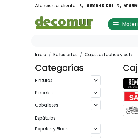
Atención al cliente
968 840 051
618 5
call
call
menu
Materi
Inicio
/
Bellas artes
/
Cajas, estuches y sets
Categorías
Caj
expand_more
Pinturas
expand_more
Pinceles
expand_more
Caballetes
Espátulas
expand_more
Papeles y Blocs