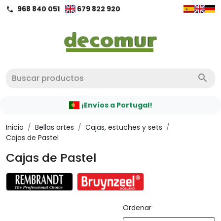
968 840 051
679 822 920
call
search
¡Envíos a Portugal!
Inicio
/
Bellas artes
/
Cajas, estuches y sets
/
Cajas de Pastel
Cajas de Pastel
Ordenar