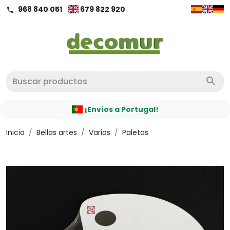
968 840 051
679 822 920
call
search
¡Envíos a Portugal!
Inicio
/
Bellas artes
/
Varios
/
Paletas